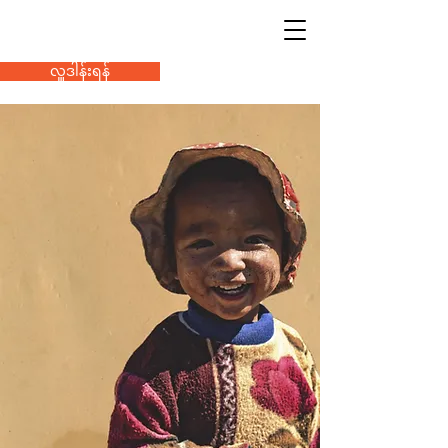
လှူဒါန်းရန်